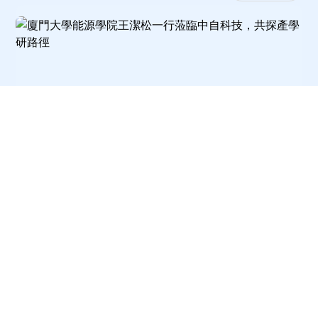
廈門大學能源學院王潔松一行蒞臨中自科技，共探產學研路徑
公司新聞
媒體報道
文化內刊
中自科技與成都機動車環保技術有限公司舉行戰略合作框架協議簽約和“聯合開發實驗室”揭牌儀式
2026-08-04